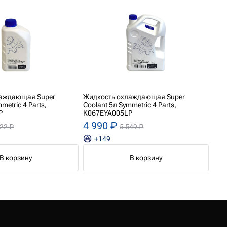
лаждающая Super
Жидкость охлаждающая Super
metric 4 Parts,
Coolant 5л Symmetric 4 Parts,
P
K067EYA005LP
4 990 ₽
222 ₽
5 549 ₽
+149
В корзину
В корзину