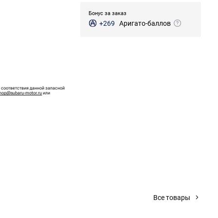
Бонус за заказ
+269
Аригато-баллов
 соответствия данной запасной
hop@subaru-motor.ru
или
Все товары