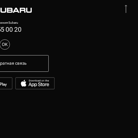
иния Subaru
55 00 20
OK
ратная связь