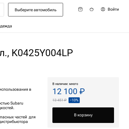
Войти
Выберите автомобиль
одежда
л., K0425Y004LP
В наличии: много
12 100 ₽
 использования в
13 451 ₽
−10%
остью Subaru
дкостей.
В корзину
апасных частей для
дистрибьютора