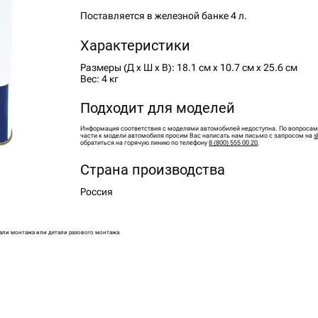
Поставляется в железной банке 4 л.
Характеристики
Размеры (Д х Ш х В): 18.1 см х 10.7 см х 25.6 см
Вес: 4 кг
Подходит для моделей
Информация соответствия с моделями автомобилей недоступна. По вопросам
части к модели автомобиля просим Вас написать нам письмо с запросом на
s
обратиться на горячую линию по телефону
8 (800) 555 00 20
.
Страна производства
Россия
али монтажа или детали разового монтажа.