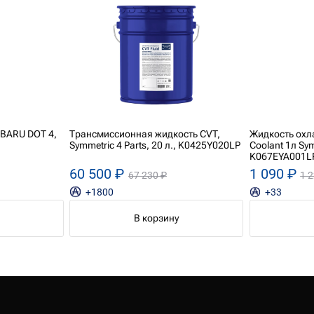
BARU DOT 4,
Трансмиссионная жидкость CVT,
Жидкость ох
Symmetric 4 Parts, 20 л., K0425Y020LP
Coolant 1л Sym
K067EYA001L
60 500 ₽
1 090 ₽
67 230 ₽
1 
+1800
+33
В корзину