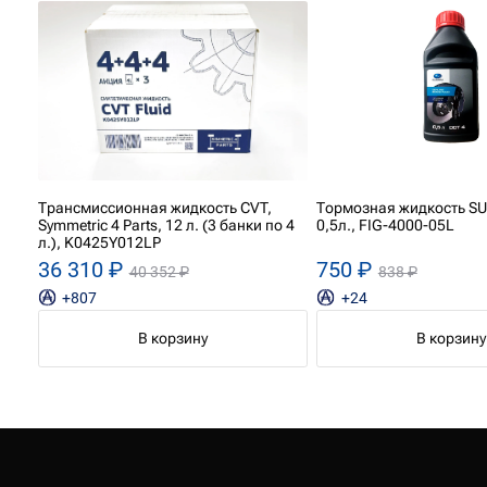
Трансмиссионная жидкость CVT,
Тормозная жидкость SU
Symmetric 4 Parts, 12 л. (3 банки по 4
0,5л., FIG-4000-05L
л.), K0425Y012LP
36 310 ₽
750 ₽
40 352 ₽
838 ₽
+807
+24
В корзину
В корзину